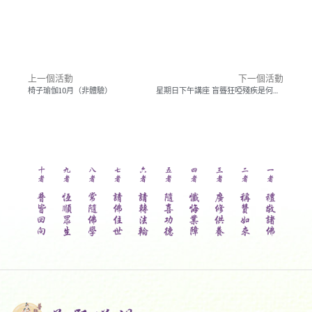
以
「普
賢
菩
薩
十
大
上一個活動
下一個活動
願
椅子瑜伽10月（非體驗）
星期日下午講座 盲聾狂啞殘疾是何業因
王」
作
為
弘
法
的
指
引，
專
門
弘
揚
普
賢
菩
薩
的
實
踐
精