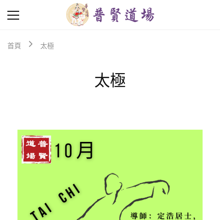
普
普
賢
賢
道
道
首頁
太極
場
場
Puxian
是
Hall
由
太極
香
港
菩
提
學
會
主
辦，
是
學
會
弘
法
事
業
的
進
一
步