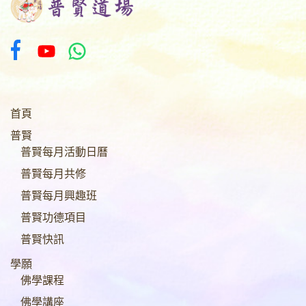
神。
首頁
普賢
普賢每月活動日曆
普賢每月共修
普賢每月興趣班
普賢功德項目
普賢快訊
學願
佛學課程
佛學講座