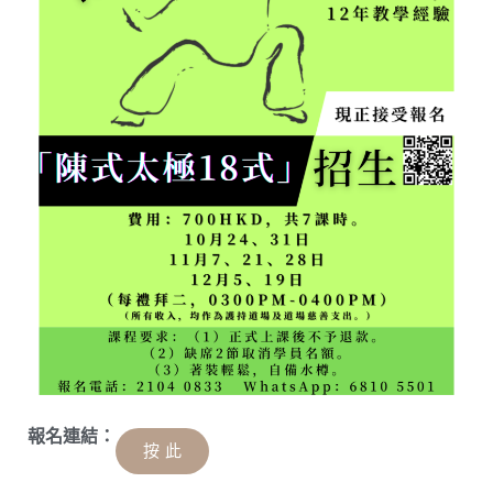
拓
展，
道
場
秉
持
佛
陀
慈
悲
喜
捨
之
本
壞，
以
及
「普
賢
實
踐，
行
願
大
千」
報名連結：
按 此
為
宗
旨，