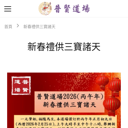
普
普
賢
賢
道
道
首頁
新春禮供三寶諸天
場
場
Puxian
是
Hall
由
新春禮供三寶諸天
香
港
菩
提
學
會
主
辦，
是
學
會
弘
法
事
業
的
進
一
步