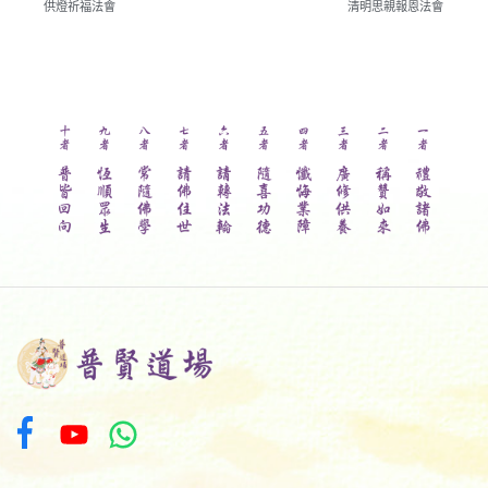
供燈祈福法會
清明思親報恩法會