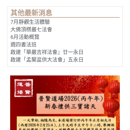
以
「普
其他最新消息
賢
菩
7月靜觀生活體驗
薩
十
大佛頂楞嚴七法會
大
願
6月活動概覽
王」
週四書法班
作
為
啟建「華嚴吉祥法會』廿一永日
弘
法
啟建「孟蘭盆供大法會」五永日
的
指
引，
專
門
弘
揚
普
賢
菩
薩
的
實
踐
精