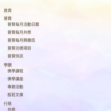
首頁
普賢
普賢每月活動日曆
普賢每月共修
普賢每月興趣班
普賢功德項目
普賢快訊
學願
佛學課程
佛學講座
專題活動
般若文庫
行慈
共修