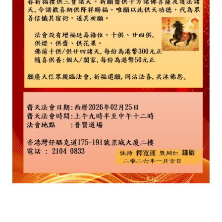
拓
展，
道
場
秉
持
佛
陀
慈
悲
喜
捨
之
本
壞，
以
及
「普
賢
實
踐，
行
願
大
千」
為
宗
旨，