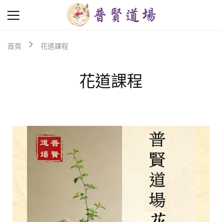
普
普
賢
賢
道
道
首頁
花道課程
場
場
Puxian
是
Hall
由
花道課程
香
港
菩
提
學
會
主
辦，
是
學
會
弘
法
事
業
的
進
一
步