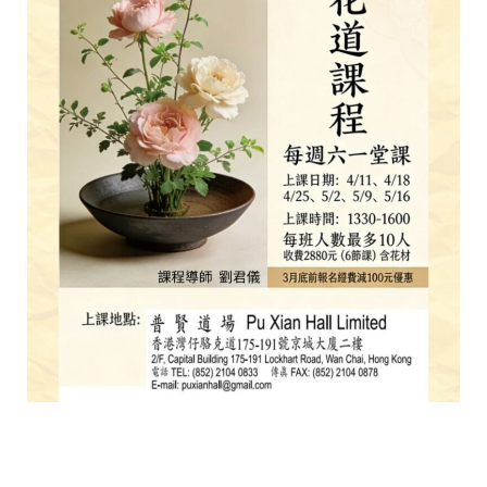
拓
展，
道
場
秉
持
佛
陀
慈
悲
喜
捨
之
本
壞，
以
及
「普
賢
實
踐，
行
願
大
千」
為
宗
旨，