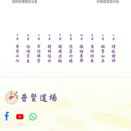
清明思親報恩法會
供佛齋菜製作班