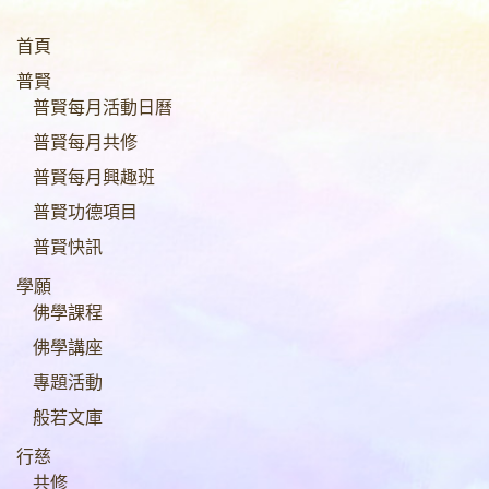
首頁
普賢
普賢每月活動日曆
普賢每月共修
普賢每月興趣班
普賢功德項目
普賢快訊
學願
佛學課程
佛學講座
專題活動
般若文庫
行慈
共修