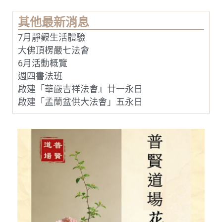
以
「普
其他最新消息
賢
菩
7月靜觀生活體驗
薩
十
大佛頂楞嚴七法會
大
願
6月活動概覽
王」
週四書法班
作
為
啟建「華嚴吉祥法會』廿一永日
弘
法
啟建「孟蘭盆供大法會」五永日
的
指
引，
專
門
弘
揚
普
賢
菩
薩
的
實
踐
精